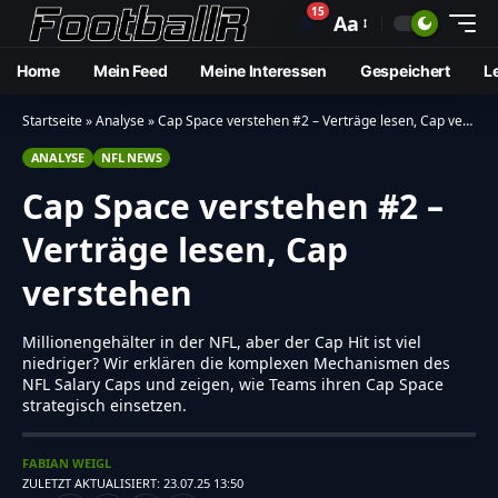
15
🔔
Aa
Home
Mein Feed
Meine Interessen
Gespeichert
L
Startseite
»
Analyse
»
Cap Space verstehen #2 – Verträge lesen, Cap verstehen
ANALYSE
NFL NEWS
Cap Space verstehen #2 –
Verträge lesen, Cap
verstehen
Millionengehälter in der NFL, aber der Cap Hit ist viel
niedriger? Wir erklären die komplexen Mechanismen des
NFL Salary Caps und zeigen, wie Teams ihren Cap Space
strategisch einsetzen.
FABIAN WEIGL
ZULETZT AKTUALISIERT: 23.07.25 13:50