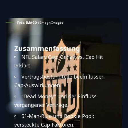
Foto: IMAGO / Imagn Images
Zusammenfassung
NFL Salary Cap: Gehalt vs. Cap Hit
erklärt.
Vertragsbestandteile beeinflussen
Cap-Auswirkungen.
"Dead Money" und der Einfluss
vergangener Verträge.
51-Man-Rule und Rookie Pool:
versteckte Cap-Faktoren.