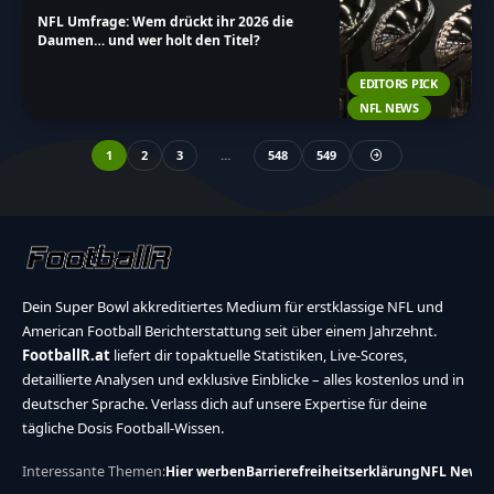
NFL Umfrage: Wem drückt ihr 2026 die
Daumen… und wer holt den Titel?
EDITORS PICK
NFL NEWS
1
2
3
…
548
549
Dein Super Bowl akkreditiertes Medium für erstklassige NFL und
American Football Berichterstattung seit über einem Jahrzehnt.
FootballR.at
liefert dir topaktuelle Statistiken, Live-Scores,
detaillierte Analysen und exklusive Einblicke – alles kostenlos und in
deutscher Sprache. Verlass dich auf unsere Expertise für deine
tägliche Dosis Football-Wissen.
Interessante Themen:
Hier werben
Barrierefreiheitserklärung
NFL News