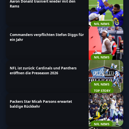
Aaron Donald trainiert wieder mit den
Rams
NFL NEWS
Commanders verpflichten Stefon Diggs für
ein Jahr
NFL NEWS
NFL ist zurück: Cardinals und Panthers
eröffnen die Preseason 2026
NFL NEWS
TOP STORY
Packers Star Micah Parsons erwartet
baldige Rückkehr
NFL NEWS