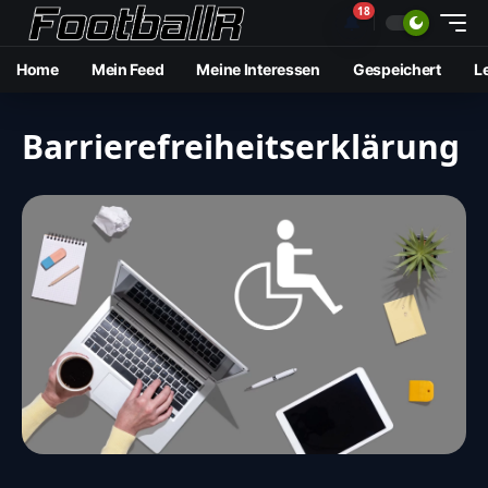
18
🔔
Home
Mein Feed
Meine Interessen
Gespeichert
L
Barrierefreiheitserklärung