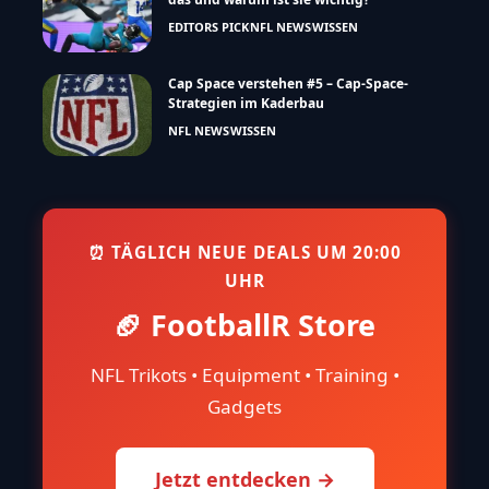
EDITORS PICK
NFL NEWS
WISSEN
Cap Space verstehen #5 – Cap-Space-
Strategien im Kaderbau
NFL NEWS
WISSEN
⏰ TÄGLICH NEUE DEALS UM 20:00
UHR
🏈 FootballR Store
NFL Trikots • Equipment • Training •
Gadgets
Jetzt entdecken →