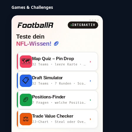
Games & Challenges
INTERAKTIV
Teste dein
NFL-Wissen! 🏈
Map Quiz – Pin Drop
🗺️
›
32 Teams · leere Karte · km-Wertung
Draft Simulator
📋
›
32 Teams · 7 Runden · Scout-Kommentar
Positions-Finder
🏈
›
7 Fragen · welche Position bist du?
Trade Value Checker
⚖️
›
JJ-Chart · Steal oder Overpay?