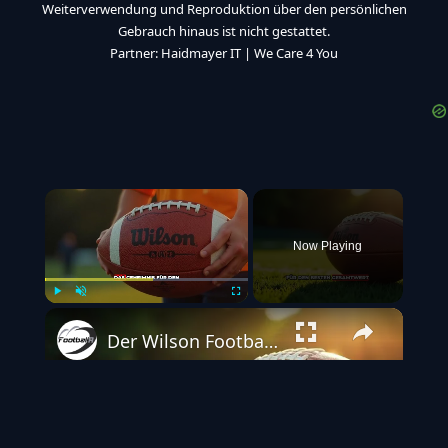
Weiterverwendung und Reproduktion über den persönlichen
Gebrauch hinaus ist nicht gestattet.
Partner:
Haidmayer IT
|
We Care 4 You
×
Now Playing
Play
Unmute
Fullscreen
Der Wilson Football Guide: Welcher Ball passt zu dir?
Play