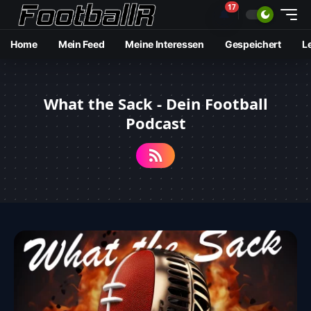
17
🔔
Home
Mein Feed
Meine Interessen
Gespeichert
L
What the Sack - Dein Football
Podcast