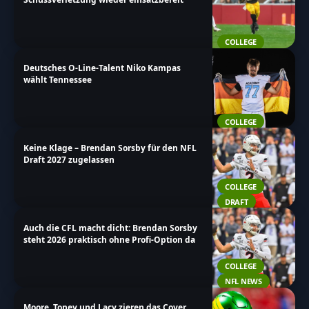
COLLEGE
Deutsches O-Line-Talent Niko Kampas
wählt Tennessee
COLLEGE
Keine Klage – Brendan Sorsby für den NFL
Draft 2027 zugelassen
COLLEGE
DRAFT
Auch die CFL macht dicht: Brendan Sorsby
steht 2026 praktisch ohne Profi-Option da
COLLEGE
NFL NEWS
Moore, Toney und Lacy zieren das Cover