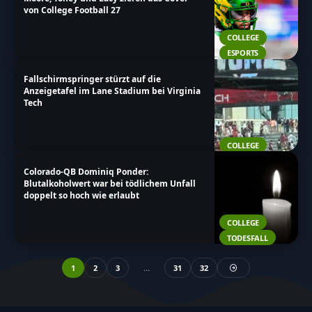
von College Football 27
COLLEGE
ESPORTS
Fallschirmspringer stürzt auf die
Anzeigetafel im Lane Stadium bei Virginia
Tech
COLLEGE
Colorado-QB Dominiq Ponder:
Blutalkoholwert war bei tödlichem Unfall
doppelt so hoch wie erlaubt
COLLEGE
TODESFALL
1
2
3
…
31
32