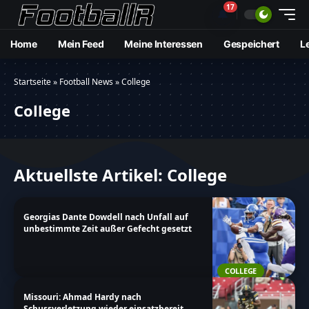
17
🔔
Home
Mein Feed
Meine Interessen
Gespeichert
L
Startseite
»
Football News
»
College
College
Aktuellste Artikel: College
Georgias Dante Dowdell nach Unfall auf
unbestimmte Zeit außer Gefecht gesetzt
COLLEGE
Missouri: Ahmad Hardy nach
Schussverletzung wieder einsatzbereit