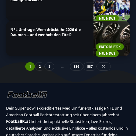
NFL NEWS
NFL Umfrage: Wem drückt ihr 2026 die
Daumen… und wer holt den Titel?
EDITORS PICK
NFL NEWS
1
2
3
…
886
887
Dein Super Bowl akkreditiertes Medium für erstklassige NFL und
American Football Berichterstattung seit über einem Jahrzehnt.
FootballR.at
liefert dir topaktuelle Statistiken, Live-Scores,
detaillierte Analysen und exklusive Einblicke – alles kostenlos und in
deutscher Sprache. Verlass dich auf unsere Expertise für deine