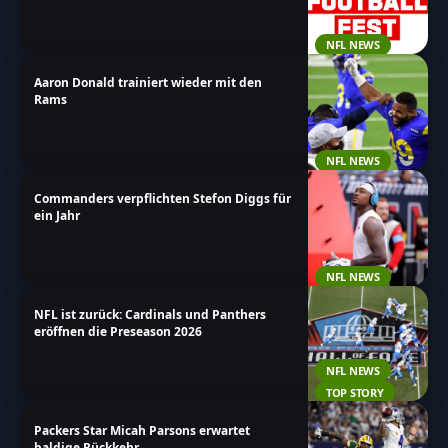
mir unserem einfach zu navigierenden Design schnell
alle Informationen finden, die du suchst.
NFL NEWS
Aaron Donald trainiert wieder mit den
Rams
NFL NEWS
Commanders verpflichten Stefon Diggs für
ein Jahr
NFL NEWS
NFL ist zurück: Cardinals und Panthers
eröffnen die Preseason 2026
NFL NEWS
TOP STORY
Packers Star Micah Parsons erwartet
baldige Rückkehr