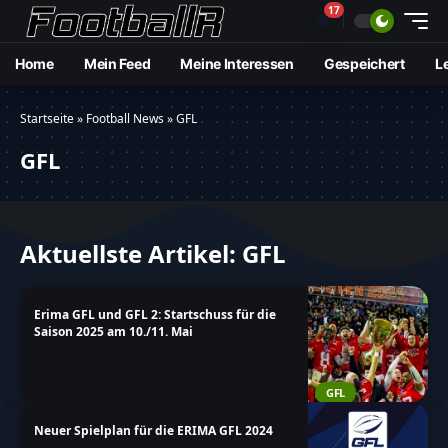
17
🔔
Home
Mein Feed
Meine Interessen
Gespeichert
L
Startseite
»
Football News
»
GFL
GFL
Aktuellste Artikel: GFL
Erima GFL und GFL 2: Startschuss für die
Saison 2025 am 10./11. Mai
GFL
Neuer Spielplan für die ERIMA GFL 2024