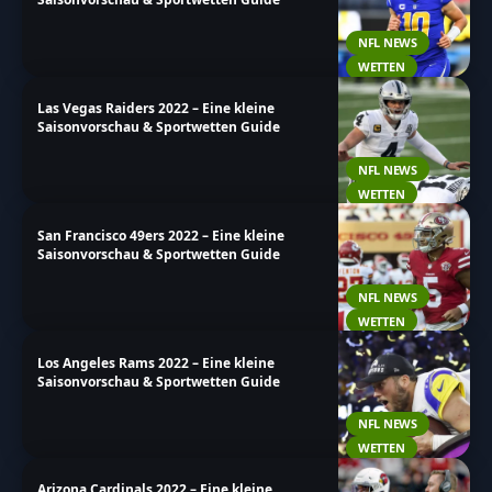
NFL NEWS
WETTEN
Las Vegas Raiders 2022 – Eine kleine
Saisonvorschau & Sportwetten Guide
NFL NEWS
WETTEN
San Francisco 49ers 2022 – Eine kleine
Saisonvorschau & Sportwetten Guide
NFL NEWS
WETTEN
Los Angeles Rams 2022 – Eine kleine
Saisonvorschau & Sportwetten Guide
NFL NEWS
WETTEN
Arizona Cardinals 2022 – Eine kleine