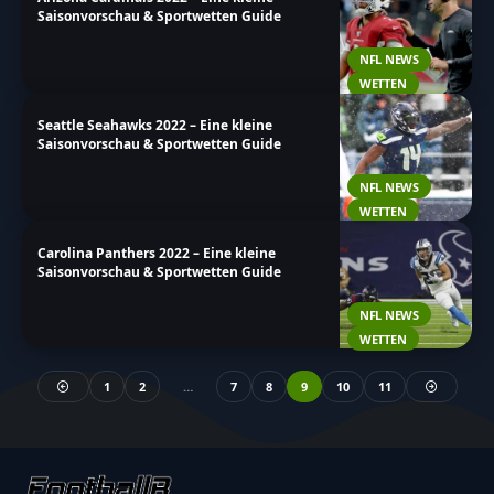
Saisonvorschau & Sportwetten Guide
NFL NEWS
WETTEN
Seattle Seahawks 2022 – Eine kleine
Saisonvorschau & Sportwetten Guide
NFL NEWS
WETTEN
Carolina Panthers 2022 – Eine kleine
Saisonvorschau & Sportwetten Guide
NFL NEWS
WETTEN
1
2
…
7
8
9
10
11