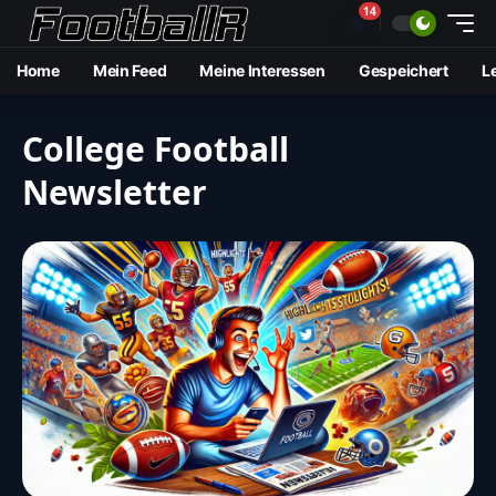
14
🔔
Home
Mein Feed
Meine Interessen
Gespeichert
L
College Football
Newsletter