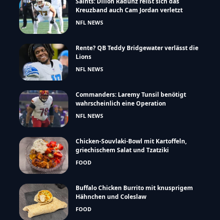
Saints: Dillon Radunz reißt sich das
Kreuzband auch Cam Jordan verletzt
NFL NEWS
Rente? QB Teddy Bridgewater verlässt die
Lions
NFL NEWS
Commanders: Laremy Tunsil benötigt
wahrscheinlich eine Operation
NFL NEWS
Chicken-Souvlaki-Bowl mit Kartoffeln,
griechischem Salat und Tzatziki
FOOD
Buffalo Chicken Burrito mit knusprigem
Hähnchen und Coleslaw
FOOD