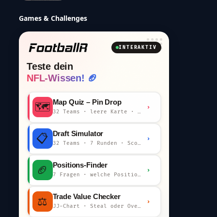
Games & Challenges
INTERAKTIV
Teste dein
NFL-Wissen! 🏈
Map Quiz – Pin Drop
🗺️
›
32 Teams · leere Karte · km-Wertung
Draft Simulator
📋
›
32 Teams · 7 Runden · Scout-Kommentar
Positions-Finder
🏈
›
7 Fragen · welche Position bist du?
Trade Value Checker
⚖️
›
JJ-Chart · Steal oder Overpay?