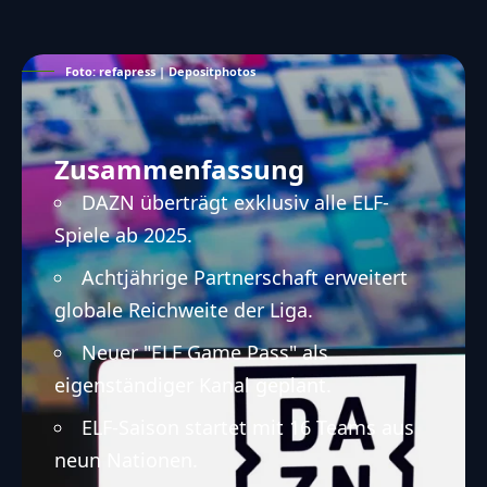
Foto: refapress | Depositphotos
Zusammenfassung
DAZN überträgt exklusiv alle ELF-
Spiele ab 2025.
Achtjährige Partnerschaft erweitert
globale Reichweite der Liga.
Neuer "ELF Game Pass" als
eigenständiger Kanal geplant.
ELF-Saison startet mit 16 Teams aus
neun Nationen.