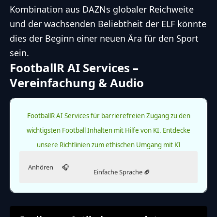
Kombination aus DAZNs globaler Reichweite
und der wachsenden Beliebtheit der ELF könnte
dies der Beginn einer neuen Ära für den Sport
sein.
FootballR AI Services –
Vereinfachung & Audio
FootballR AI Services für barrierefreien Zugang zu den
wichtigsten Football Inhalten mit Hilfe von KI.
Entdecke
unsere Richtlinien zum ethischen Umgang mit KI
Anhören
🎧
Einfache Sprache
🏈
Hör dir diesen Artikel an.
Lies diesen Artikel in einfacher Sprache.
Die Ausgabe in einfacher Sprache wurde KI-generiert.
Hinweis