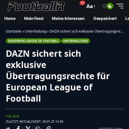
17
🔔
Aa
Home
Mein Feed
Meine Interessen
Gespeichert
L
Startseite
»
Unterhaltung
»
DAZN sichert sich exklusive Übertragungsrechte für European League of Football
EUROPEAN LEAGUE OF FOOTBALL
UNTERHALTUNG
DAZN sichert sich
exklusive
Übertragungsrechte für
European League of
Football
THE ROB
ZULETZT AKTUALISIERT: 30.01.25 12:44
LESEZEIT: 5 MIN.