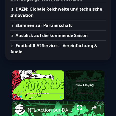
DAZN: Globale Reichweite und technische
Innovation
Stimmen zur Partnerschaft
Ausblick auf die kommende Saison
FootballR AI Services – Vereinfachung &
Audio
×
Now Playing
Play
Unmute
Fullscreen
NFL-Action pur DAZN prsentiert vollgepacktes Programm in Woche 6