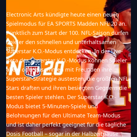
Electronic Arts kündigte heute einen neuen
Spielmodus für EA SPORTS Madden NFL 20 an.
Pünktlich zum Start der 100. NFL-Saison dürfen
Spieler den schnellen und unterhaltsamen
Superstar K.O.-Modus entdecken. In der Live-
Beta des Superstar K.O.-Modus können Spieler
allein oder zusammen mit Freunden ihre
Superstar-Strategie austesten, die größten NFL-
Stars draften und ihren besiegten Gegnern die
besten Spieler stehlen. Der Superstar K.O.-
Modus bietet 5-Minuten-Spiele und
Belohnungen für den Ultimate Team-Modus
und ist daher perfekt geeignet für die tägliche
Dosis Football – sogar in der Halbzeitpause