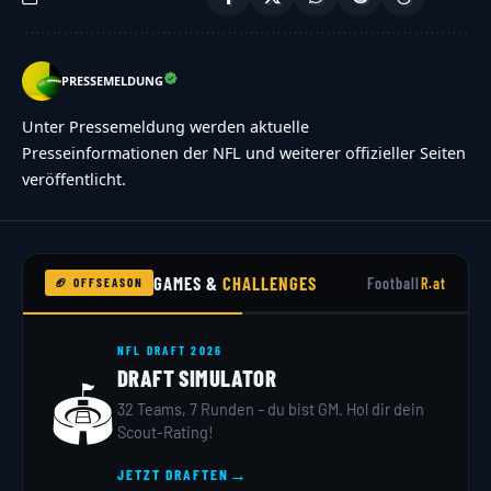
PRESSEMELDUNG
Unter Pressemeldung werden aktuelle
Presseinformationen der NFL und weiterer offizieller Seiten
veröffentlicht.
GAMES &
CHALLENGES
Football
R.at
🏈 OFFSEASON
NFL DRAFT 2026
DRAFT SIMULATOR
🏟️
32 Teams, 7 Runden – du bist GM. Hol dir dein
Scout-Rating!
→
JETZT DRAFTEN