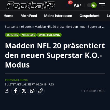
17
🔔
Aa
Home
Mein Feed
Meine Interessen
Gespeichert
L
Startseite
»
eSports
»
Madden NFL 20 präsentiert den neuen Superstar K.O.-Modus
ESPORTS
NFL NEWS
UNTERHALTUNG
Madden NFL 20 präsentiert
den neuen Superstar K.O.-
Modus
PRESSEMELDUNG
ZULETZT AKTUALISIERT: 03.09.19 17:53
LESEZEIT: 3 MIN.