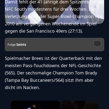
Damit fehlt der 41-Jährige dem Spitzenreiter der
NFC South mindestens für drei Wochen. Die
Verletzung erlitt der Super-Bowl-Champion von
2010 am vergangenen Wochenende im Spiel
gegen die San Francisco 49ers (27:13).
Folge
Saints
Spielmacher Brees ist der Quarterback mit den
meisten Pass-Touchdowns der NFL-Geschichte
(565). Der sechsmalige Champion Tom Brady
(Tampa Bay Buccaneers/564) sitzt ihm aber
dicht im Nacken.
×