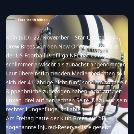
Foto: Keith Allison
Köln (SID), 22. November – Star-Quarterback
Drew Brees von den New Orleans Saints aus
der US-Football-Profiliga NFL hat es noch
schlimmer erwischt als zunächst angenommen.
Laut übereinstimmenden Medienberichten soll
sich der 41-Jährige nicht fünf, sondern sogar elf
Rippenbrüche zugezogen haben, acht auf der
linken, drei auf der rechten Seite. Dazu war sein
rechter Lungenflügel kollabiert.
Am Freitag hatte der Klub Brees auf die
sogenannte Injured-Reserve-Liste gesetzt.