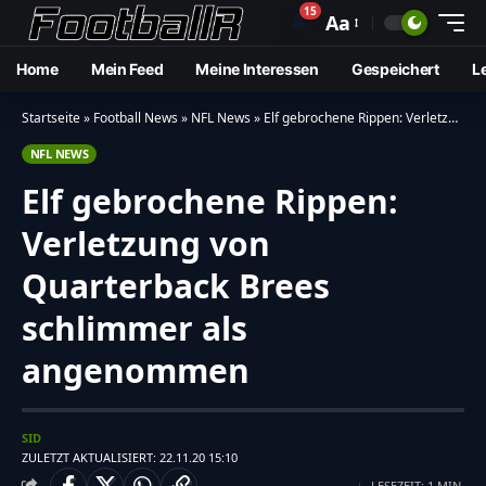
15
🔔
Aa
Home
Mein Feed
Meine Interessen
Gespeichert
L
Startseite
»
Football News
»
NFL News
»
Elf gebrochene Rippen: Verletzung von Quarterback Brees schlimmer als angenommen
NFL NEWS
Elf gebrochene Rippen:
Verletzung von
Quarterback Brees
schlimmer als
angenommen
SID
ZULETZT AKTUALISIERT: 22.11.20 15:10
LESEZEIT: 1 MIN.