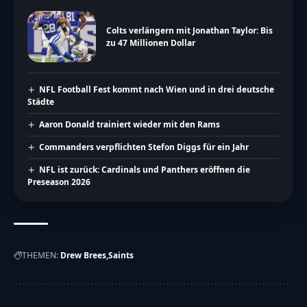
Colts verlängern mit Jonathan Taylor: Bis
zu 47 Millionen Dollar
NFL Football Fest kommt nach Wien und in drei deutsche
Städte
Aaron Donald trainiert wieder mit den Rams
Commanders verpflichten Stefon Diggs für ein Jahr
NFL ist zurück: Cardinals und Panthers eröffnen die
Preseason 2026
THEMEN:
Drew Brees
Saints