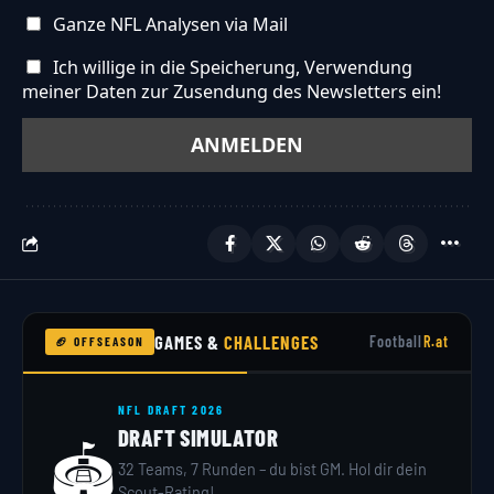
Ganze NFL Analysen via Mail
Ich willige in die Speicherung, Verwendung
meiner Daten zur Zusendung des Newsletters ein!
GAMES &
CHALLENGES
Football
R.at
🏈 OFFSEASON
NFL DRAFT 2026
DRAFT SIMULATOR
🏟️
32 Teams, 7 Runden – du bist GM. Hol dir dein
Scout-Rating!