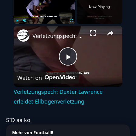
Now Playing
Play
Unmute
Fullscreen
Verletzungspech: Dexter Lawrence erleidet Ellbogenverletzung
Play
Watch on
Video
Verletzungspech: Dexter Lawrence
erleidet Ellbogenverletzung
SID aa ko
Mehr von FootballR