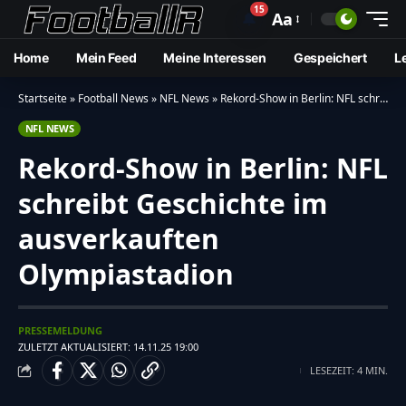
15
🔔
Aa
Home
Mein Feed
Meine Interessen
Gespeichert
L
Startseite
»
Football News
»
NFL News
»
Rekord-Show in Berlin: NFL schreibt Geschichte im ausverkauften Olympiastadion
NFL NEWS
Rekord-Show in Berlin: NFL
schreibt Geschichte im
ausverkauften
Olympiastadion
PRESSEMELDUNG
ZULETZT AKTUALISIERT: 14.11.25 19:00
LESEZEIT: 4 MIN.