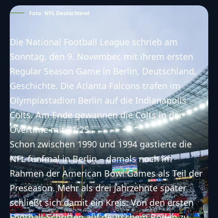
Foto: NFL Deutschland
Die National Football League schrieb am
Sonntag, den 9. November, mit ihrem ersten
Regular Season Game in Berlin, Deutschland,
Geschichte. Die Atlanta Falcons trafen im
Olympiastadion Berlin auf die Indianapolis
Colts. Am Ende gewannen die Colts in der
Overtime mit 31:25.
Schon zwischen 1990 und 1994 gastierte die
NFL fünfmal in Berlin – damals noch im
Rahmen der American Bowl Games als Teil der
Preseason. Mehr als drei Jahrzehnte später
schließt sich damit ein Kreis: Von den ersten
Football-Schritten auf deutschem Boden zu