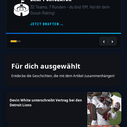
🏟️
32 Teams, 7 Runden – du bist GM. Hol dir dein
Scout-Rating!
→
JETZT DRAFTEN
‹
›
Für dich ausgewählt
Entdecke die Geschichten, die mit dem Artikel zusammenhängen!
Devin White unterschreibt Vertrag bei den
Detroit Lions