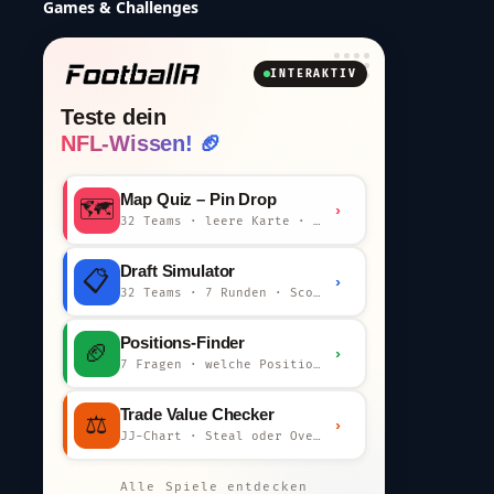
Games & Challenges
INTERAKTIV
Teste dein
NFL-Wissen! 🏈
Map Quiz – Pin Drop
🗺️
›
32 Teams · leere Karte · km-Wertung
Draft Simulator
📋
›
32 Teams · 7 Runden · Scout-Kommentar
Positions-Finder
🏈
›
7 Fragen · welche Position bist du?
Trade Value Checker
⚖️
›
JJ-Chart · Steal oder Overpay?
Alle Spiele entdecken