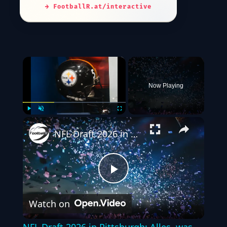
→ FootballR.at/interactive
×
Now Playing
Play
Unmute
Fullscreen
NFL Draft 2026 in Pittsburgh: Alles, was du wissen musst!
Play
Watch on
Video