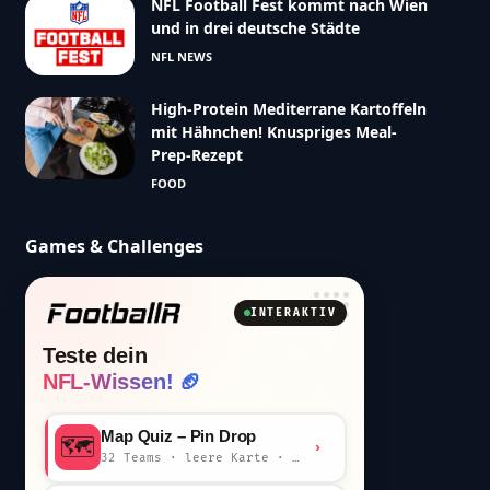
NFL Football Fest kommt nach Wien
und in drei deutsche Städte
NFL NEWS
High-Protein Mediterrane Kartoffeln
mit Hähnchen! Knuspriges Meal-
Prep-Rezept
FOOD
Games & Challenges
INTERAKTIV
Teste dein
NFL-Wissen! 🏈
Map Quiz – Pin Drop
🗺️
›
32 Teams · leere Karte · km-Wertung