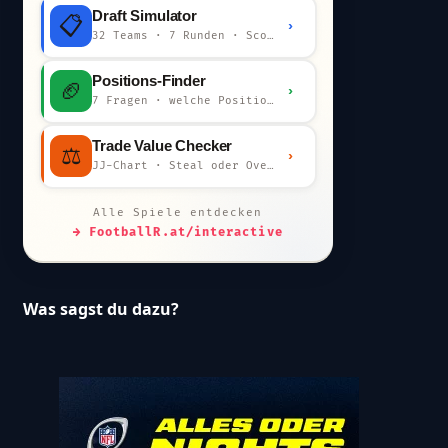
Draft Simulator
📋
›
32 Teams · 7 Runden · Scout-Kommentar
Positions-Finder
🏈
›
7 Fragen · welche Position bist du?
Trade Value Checker
⚖️
›
JJ-Chart · Steal oder Overpay?
Alle Spiele entdecken
→ FootballR.at/interactive
Was sagst du dazu?