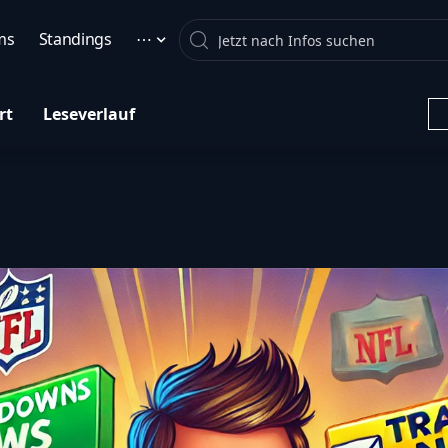
Search
ms
Standings
⋯
rt
Leseverlauf