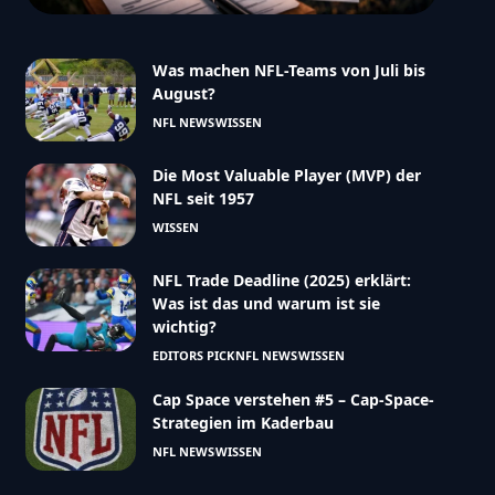
Was machen NFL-Teams von Juli bis
August?
NFL NEWS
WISSEN
Die Most Valuable Player (MVP) der
NFL seit 1957
WISSEN
NFL Trade Deadline (2025) erklärt:
Was ist das und warum ist sie
wichtig?
EDITORS PICK
NFL NEWS
WISSEN
Cap Space verstehen #5 – Cap-Space-
Strategien im Kaderbau
NFL NEWS
WISSEN