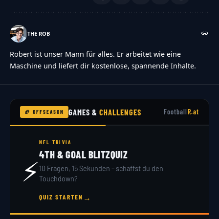
THE ROB
Robert ist unser Mann für alles. Er arbeitet wie eine
Maschine und liefert dir kostenlose, spannende Inhalte.
GAMES &
CHALLENGES
Football
R.at
🏈 OFFSEASON
NFL TRIVIA
4TH & GOAL BLITZQUIZ
⚡
10 Fragen, 15 Sekunden – schaffst du den
Touchdown?
→
QUIZ STARTEN