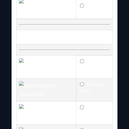
Bills News
Weitere Team Newsletter
Cardinals
News
Falcons
News
Ravens
News