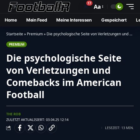
17
🔔
Aa
Home
Mein Feed
Meine Interessen
Gespeichert
L
Startseite
»
Premium
»
Die psychologische Seite von Verletzungen und Comebacks im American Football
PREMIUM
Die psychologische Seite
von Verletzungen und
Comebacks im American
Football
THE ROB
ZULETZT AKTUALISIERT: 03.04.25 12:14
LESEZEIT: 13 MIN.