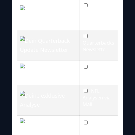
NFL
Newsletter
(wöchentlich)
Quarterbacks
Newsletter
Injury
Updates
NFL
Analysen via
Mail
College
Football