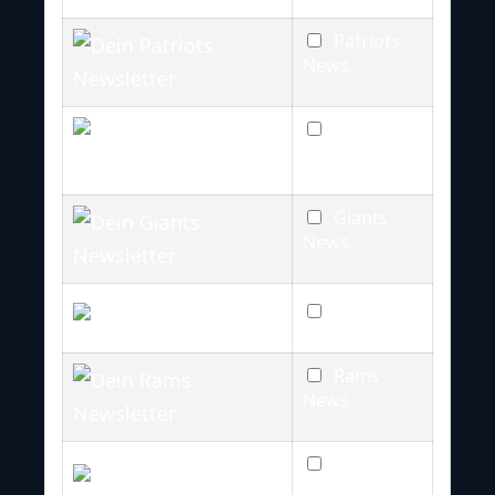
Patriots
News
Saints
News
Giants
News
Jets News
Rams
News
Buccaneers