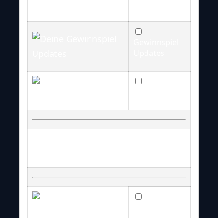
Newsletter
Gewinnspiel
Updates
Fantasy
Updates
*NEU*
Die beliebtesten Team
Newsletter
49ers
News