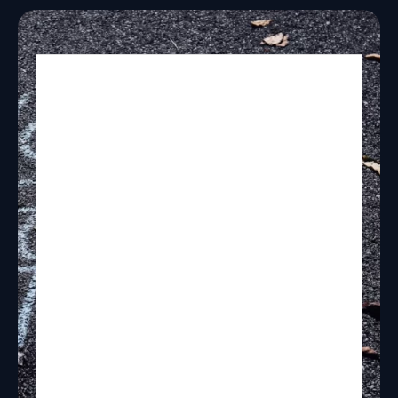
Dieser exklusive Inhalt ist nur unseren
FootballR Newsletter Empfängern
zugänglich! Wir danken für dein
Verständnis!
Du bist bereits Newsletter Abonnent?
Dann wurden scheinbar deine Cookies
gelöscht. Klicke in einem aktuellen
Newsletter auf einen Link um diesen
Artikel freizuschalten.
Noch kein Abonnent?
Inhalt jetzt durch
eine Newsletter-Anmeldung
freischalten.