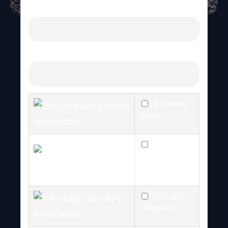
Dein Name
E-mail
Breaking
News
NFL
Newsletter
(täglich)
NFL am
Morgen