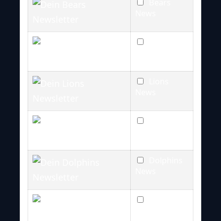
Bears
News
Cowboys
News
Lions
News
Colts
News
Dolphins
News
Vikings
News