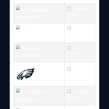
Seahawks
News
Packers
News
Chiefs
News
Eagles
News
Steelers
News