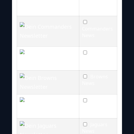
News
Commanders
News
Bengals
News
Browns
News
Texans
News
Jaguars
News