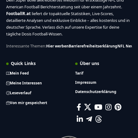
Dein Super Bowl akkreditiertes Medium für erstklassige NFL und
American Football Berichterstattung seit über einem Jahrzehnt.
FootballR.at
liefert dir topaktuelle Statistiken, Live-Scores,
detaillierte Analysen und exklusive Einblicke – alles kostenlos und in
deutscher Sprache. Verlass dich auf unsere Expertise für deine
tägliche Dosis Football-Wissen.
Interessante Themen:
Hier werben
Barrierefreiheitserklärung
NFL News
Quick Links
Über uns
Mein Feed
Tarif
Impressum
Meine Interessen
Datenschutzerklärung
Leseverlauf
Von mir gespeichert