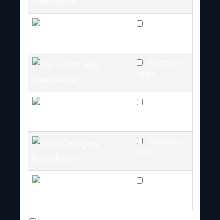
Titans
News
Panthers
News
Broncos
News
Chargers
News
Raiders
News