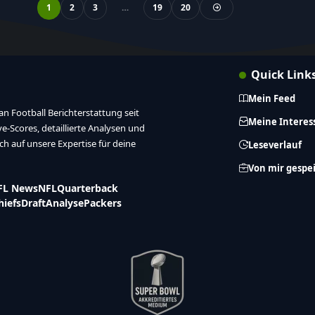
1
2
3
…
19
20
Quick Link
Mein Feed
n Football Berichterstattung seit
Meine Interes
ive-Scores, detaillierte Analysen und
ich auf unsere Expertise für deine
Leseverlauf
Von mir gespe
FL News
NFL
Quarterback
hiefs
Draft
Analyse
Packers