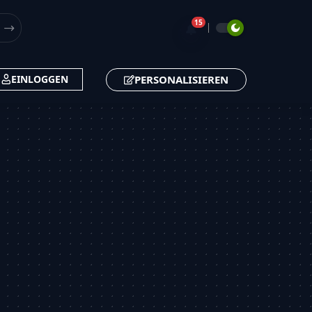
15
🔔
PERSONALISIEREN
EINLOGGEN