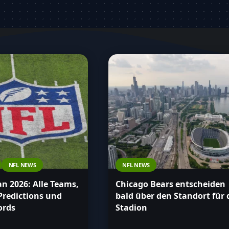
nd über alles, was das Team und seine
NFL NEWS
NFL NEWS
an 2026: Alle Teams,
Chicago Bears entscheiden
 Predictions und
bald über den Standort für 
ords
Stadion