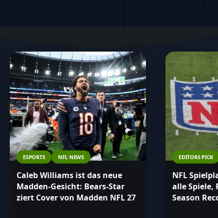
Artikel und bleibe stets auf dem neuesten Sta
Fans bewegt.
ESPORTS
NFL NEWS
EDITORS PICK
Caleb Williams ist das neue
NFL Spielpl
Madden-Gesicht: Bears-Star
alle Spiele,
ziert Cover von Madden NFL 27
Season Rec