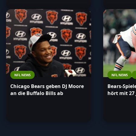
NFL NEWS
NFL NEWS
Chicago Bears geben DJ Moore
Bears-Spie
an die Buffalo Bills ab
hört mit 27