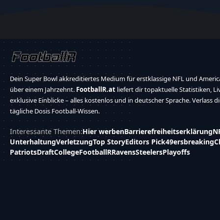
Dein Super Bowl akkreditiertes Medium für erstklassige NFL und America
über einem Jahrzehnt.
FootballR.at
liefert dir topaktuelle Statistiken, L
exklusive Einblicke – alles kostenlos und in deutscher Sprache. Verlass d
tägliche Dosis Football-Wissen.
Interessante Themen:
Hier werben
Barrierefreiheitserklärung
N
Unterhaltung
Verletzung
Top Story
Editors Pick
49ers
breaking
C
Patriots
Draft
College
FootballR
Ravens
Steelers
Playoffs