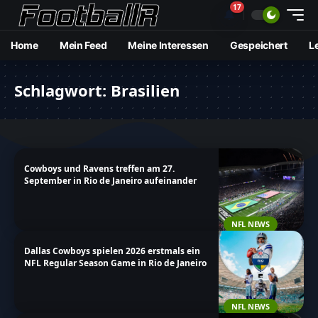
17
🔔
Home
Mein Feed
Meine Interessen
Gespeichert
L
Schlagwort:
Brasilien
Cowboys und Ravens treffen am 27.
September in Rio de Janeiro aufeinander
NFL NEWS
Dallas Cowboys spielen 2026 erstmals ein
NFL Regular Season Game in Rio de Janeiro
NFL NEWS