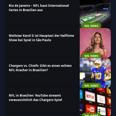
Rio de Janeiro – NFL baut International
Series in Brasilien aus
NFL NEWS
Weltstar Karol G ist Hauptact der Halftime
Show bei Spiel in São Paulo
NFL NEWS
Chargers vs. Chiefs: Gibt es einen echten
NFL-Kracher in Brasilien?
NFL NEWS
NFL in Brasilien: YouTube streamt
voraussichtlich das Chargers-Spiel
NFL NEWS