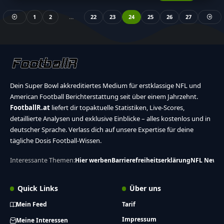
1
2
…
22
23
24
25
26
27
Dein Super Bowl akkreditiertes Medium für erstklassige NFL und
American Football Berichterstattung seit über einem Jahrzehnt.
FootballR.at
liefert dir topaktuelle Statistiken, Live-Scores,
detaillierte Analysen und exklusive Einblicke – alles kostenlos und in
deutscher Sprache. Verlass dich auf unsere Expertise für deine
tägliche Dosis Football-Wissen.
Interessante Themen:
Hier werben
Barrierefreiheitserklärung
NFL News
Quick Links
Über uns
Mein Feed
Tarif
Impressum
Meine Interessen