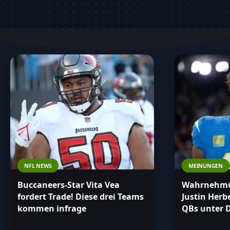
was mit den Chargers zu tun hat.
NFL NEWS
MEINUNGEN
Buccaneers-Star Vita Vea
Wahrnehmun
fordert Trade! Diese drei Teams
Justin Herb
kommen infrage
QBs unter 