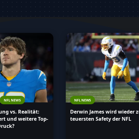
NFL NEWS
NFL NEWS
g vs. Realität:
Derwin James wird wieder 
ert und weitere Top-
teuersten Safety der NFL
Druck?