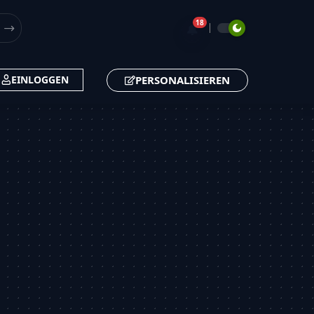
18
🔔
PERSONALISIEREN
EINLOGGEN