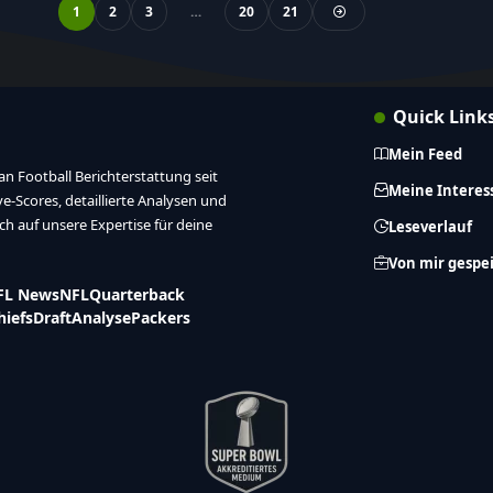
1
2
3
…
20
21
Quick Link
Mein Feed
n Football Berichterstattung seit
Meine Interes
ive-Scores, detaillierte Analysen und
ich auf unsere Expertise für deine
Leseverlauf
Von mir gespe
FL News
NFL
Quarterback
hiefs
Draft
Analyse
Packers