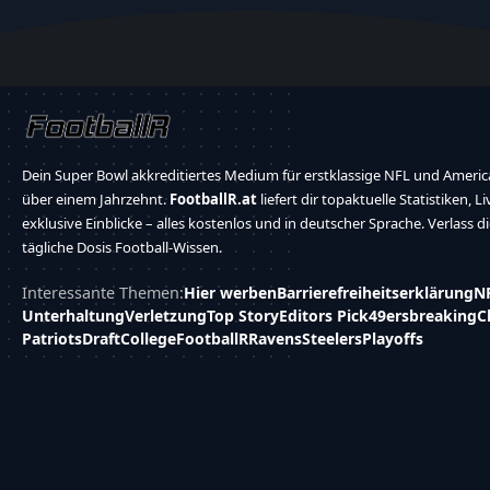
Dein Super Bowl akkreditiertes Medium für erstklassige NFL und America
über einem Jahrzehnt.
FootballR.at
liefert dir topaktuelle Statistiken, L
exklusive Einblicke – alles kostenlos und in deutscher Sprache. Verlass d
tägliche Dosis Football-Wissen.
Interessante Themen:
Hier werben
Barrierefreiheitserklärung
N
Unterhaltung
Verletzung
Top Story
Editors Pick
49ers
breaking
C
Patriots
Draft
College
FootballR
Ravens
Steelers
Playoffs