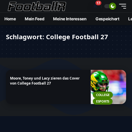
17
🔔
Home
Mein Feed
Meine Interessen
Gespeichert
L
Schlagwort:
College Football 27
Moore, Toney und Lacy zieren das Cover
von College Football 27
COLLEGE
ESPORTS