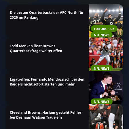
unsere Artikel und bleibe stets auf dem Laufenden
Die besten Quarterbacks der AFC North für
über die neuesten Informationen rund um den
2026 im Ranking
Spieler.
EDITORS PICK
NFL NEWS
Todd Monken lässt Browns
Quarterbackfrage weiter offen
NFL NEWS
Ligatreffen: Fernando Mendoza soll bei den
Raiders nicht sofort starten und mehr
NFL NEWS
Cleveland Browns: Haslam gesteht Fehler
bei Deshaun Watson Trade ein