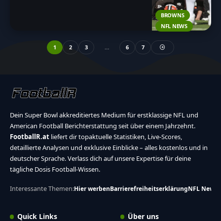
BROWNS
NFL NEWS
1
2
3
…
6
7
Dein Super Bowl akkreditiertes Medium für erstklassige NFL und
American Football Berichterstattung seit über einem Jahrzehnt.
FootballR.at
liefert dir topaktuelle Statistiken, Live-Scores,
detaillierte Analysen und exklusive Einblicke – alles kostenlos und in
deutscher Sprache. Verlass dich auf unsere Expertise für deine
tägliche Dosis Football-Wissen.
Interessante Themen:
Hier werben
Barrierefreiheitserklärung
NFL News
Quick Links
Über uns