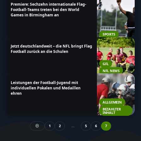
Premiere: Sechzehn internationale Flag-
Football-Teams treten bei den World
Games in Birmingham an
SPORTS
Jetzt deutschlandweit – die NFL bringt Flag
Football zurück an die Schulen
GFL
NFL NEWS
Leistungen der Football-Jugend mit
individuellen Pokalen und Medaillen
ehren
ALLGEMEIN
BEZAHLTER
INHALT
1
2
…
5
6
7