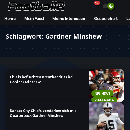
16
🔔
Home
Mein Feed
Meine Interessen
Gespeichert
L
Schlagwort:
Gardner Minshew
Chiefs befürchten Kreuzbandriss bei
Gardner Minshew
NFL NEWS
VERLETZUNG
Kansas City Chiefs verstärken sich mit
Quarterback Gardner Minshew