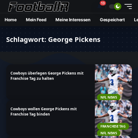
13
🔔
Home
Mein Feed
Meine Interessen
Gespeichert
L
Schlagwort:
George Pickens
Cowboys überlegen George Pickens mit
Franchise Tag zu halten
NFL NEWS
Cowboys wollen George Pickens mit
Franchise Tag binden
FRANCHISE TAG
NFL NEWS