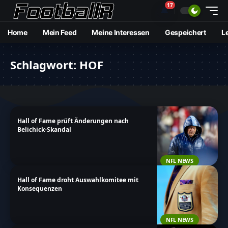
17
🔔
Home
Mein Feed
Meine Interessen
Gespeichert
L
Schlagwort:
HOF
Hall of Fame prüft Änderungen nach
Belichick-Skandal
NFL NEWS
Hall of Fame droht Auswahlkomitee mit
Konsequenzen
NFL NEWS