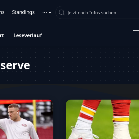
Search
ms
Standings
⋯
rt
Leseverlauf
eserve