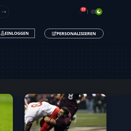
17
🔔
PERSONALISIEREN
EINLOGGEN