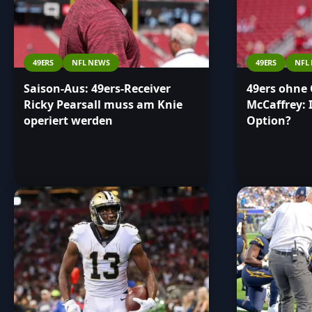
49ERS
NFL NEWS
49ERS
NFL
Saison-Aus: 49ers-Receiver
49ers ohne 
Ricky Pearsall muss am Knie
McCaffrey: 
operiert werden
Option?