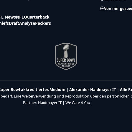
Von mir gespe
FL News
NFL
Quarterback
hiefs
Draft
Analyse
Packers
n Super Bowl akkreditiertes Medium | Alexander Haidmayer IT | Alle 
enbedarf. Eine Weiterverwendung und Reproduktion über den persönlichen Ge
Partner:
Haidmayer IT
|
We Care 4 You