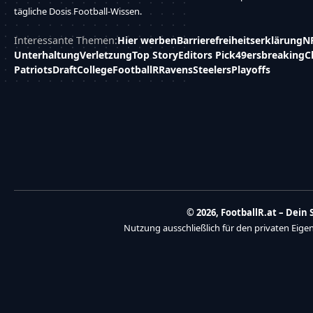
tägliche Dosis Football-Wissen.
Interessante Themen:
Hier werben
Barrierefreiheitserklärung
N
Unterhaltung
Verletzung
Top Story
Editors Pick
49ers
breaking
C
Patriots
Draft
College
FootballR
Ravens
Steelers
Playoffs
© 2026, FootballR.at – Dei
Nutzung ausschließlich für den privaten Eig