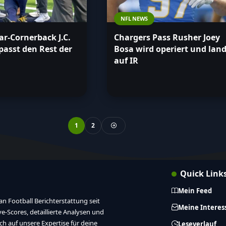
NFL NEWS
ar-Cornerback J.C.
Chargers Pass Rusher Joey
passt den Rest der
Bosa wird operiert und lan
auf IR
1
2
Quick Link
Mein Feed
n Football Berichterstattung seit
Meine Interes
ive-Scores, detaillierte Analysen und
ich auf unsere Expertise für deine
Leseverlauf