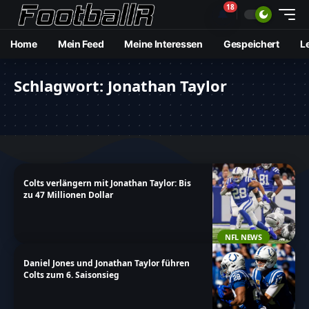
18
🔔
Home
Mein Feed
Meine Interessen
Gespeichert
L
Schlagwort:
Jonathan Taylor
Colts verlängern mit Jonathan Taylor: Bis
zu 47 Millionen Dollar
NFL NEWS
Daniel Jones und Jonathan Taylor führen
Colts zum 6. Saisonsieg