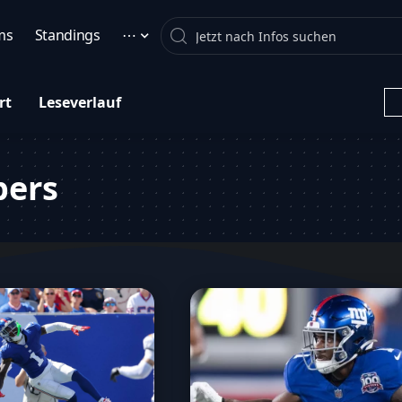
Search
ms
Standings
⋯
rt
Leseverlauf
bers