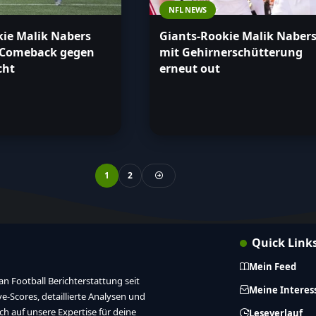
NFL NEWS
kie Malik Nabers
Giants-Rookie Malik Naber
– Comeback gegen
mit Gehirnerschütterung
cht
erneut out
1
2
Quick Link
Mein Feed
n Football Berichterstattung seit
Meine Interes
ive-Scores, detaillierte Analysen und
ich auf unsere Expertise für deine
Leseverlauf