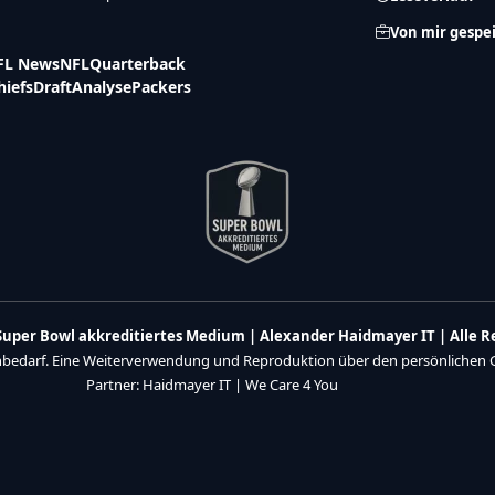
Von mir gespe
FL News
NFL
Quarterback
hiefs
Draft
Analyse
Packers
n Super Bowl akkreditiertes Medium | Alexander Haidmayer IT | Alle 
enbedarf. Eine Weiterverwendung und Reproduktion über den persönlichen Ge
Partner:
Haidmayer IT
|
We Care 4 You