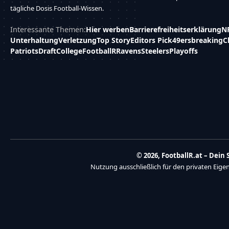
tägliche Dosis Football-Wissen.
Interessante Themen:
Hier werben
Barrierefreiheitserklärung
N
Unterhaltung
Verletzung
Top Story
Editors Pick
49ers
breaking
C
Patriots
Draft
College
FootballR
Ravens
Steelers
Playoffs
© 2026, FootballR.at – Dei
Nutzung ausschließlich für den privaten Eig