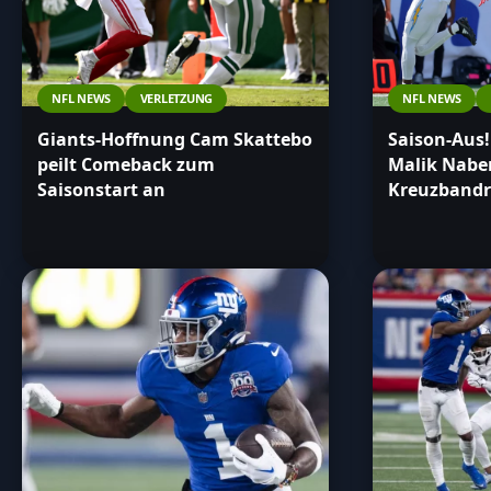
NFL NEWS
VERLETZUNG
NFL NEWS
Giants-Hoffnung Cam Skattebo
Saison-Aus!
peilt Comeback zum
Malik Naber
Saisonstart an
Kreuzbandr