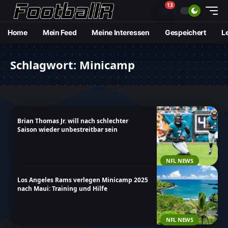
13
🔔
Home
Mein Feed
Meine Interessen
Gespeichert
L
Schlagwort:
Minicamp
Brian Thomas Jr. will nach schlechter
Saison wieder unbestreitbar sein
NFL NEWS
Los Angeles Rams verlegen Minicamp 2025
nach Maui: Training und Hilfe
NFL NEWS