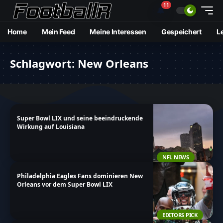
11
🔔
Home
Mein Feed
Meine Interessen
Gespeichert
L
Schlagwort:
New Orleans
Super Bowl LIX und seine beeindruckende
Wirkung auf Louisiana
NFL NEWS
Philadelphia Eagles Fans dominieren New
Orleans vor dem Super Bowl LIX
EDITORS PICK