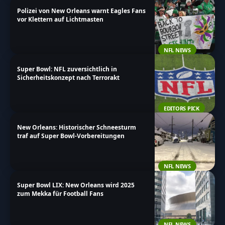
Polizei von New Orleans warnt Eagles Fans
vor Klettern auf Lichtmasten
NFL NEWS
Super Bowl: NFL zuversichtlich in
Sicherheitskonzept nach Terrorakt
EDITORS PICK
New Orleans: Historischer Schneesturm
traf auf Super Bowl-Vorbereitungen
NFL NEWS
Super Bowl LIX: New Orleans wird 2025
zum Mekka für Football Fans
NFL NEWS