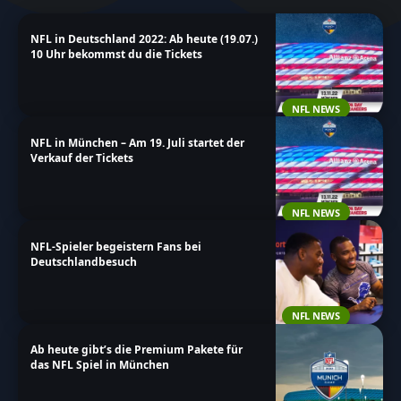
unsere Inhalte und bleibe immer auf dem neuesten
NFL in Deutschland 2022: Ab heute (19.07.)
Stand der NFL-Geschehnisse in Deutschland!
10 Uhr bekommst du die Tickets
NFL NEWS
NFL in München – Am 19. Juli startet der
Verkauf der Tickets
NFL NEWS
NFL-Spieler begeistern Fans bei
Deutschlandbesuch
NFL NEWS
Ab heute gibt’s die Premium Pakete für
das NFL Spiel in München