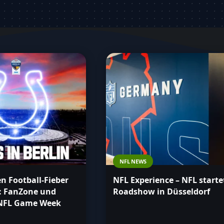
esten Stand der NFL-Geschehnisse in
NFL NEWS
en Football-Fieber
NFL Experience – NFL starte
n: FanZone und
Roadshow in Düsseldorf
 NFL Game Week