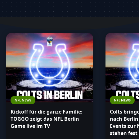
unsere Inhalte und bleibe immer auf dem neu
Deutschland!
NFL NEWS
NFL NEWS
Kickoff für die ganze Familie:
Colts bring
TOGGO zeigt das NFL Berlin
nach Berli
Game live im TV
Events zur
stehen fest