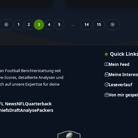
1
2
3
4
5
…
14
15
Quick Link
Mein Feed
n Football Berichterstattung seit
Meine Interes
ive-Scores, detaillierte Analysen und
ich auf unsere Expertise für deine
Leseverlauf
Von mir gespe
FL News
NFL
Quarterback
hiefs
Draft
Analyse
Packers