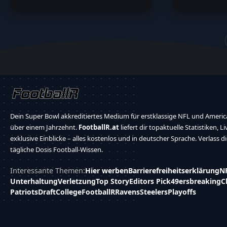
Dein Super Bowl akkreditiertes Medium für erstklassige NFL und America
über einem Jahrzehnt.
FootballR.at
liefert dir topaktuelle Statistiken, L
exklusive Einblicke – alles kostenlos und in deutscher Sprache. Verlass d
tägliche Dosis Football-Wissen.
Interessante Themen:
Hier werben
Barrierefreiheitserklärung
N
Unterhaltung
Verletzung
Top Story
Editors Pick
49ers
breaking
C
Patriots
Draft
College
FootballR
Ravens
Steelers
Playoffs