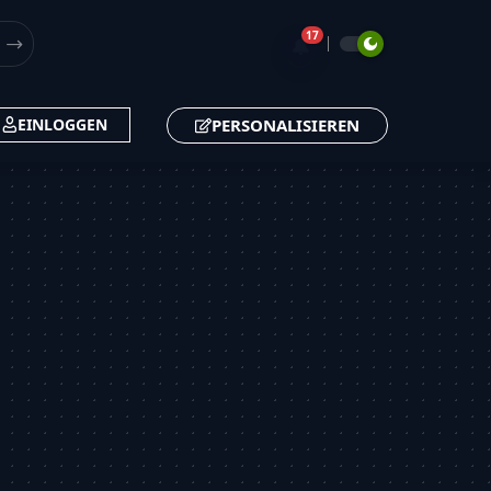
17
🔔
PERSONALISIEREN
EINLOGGEN