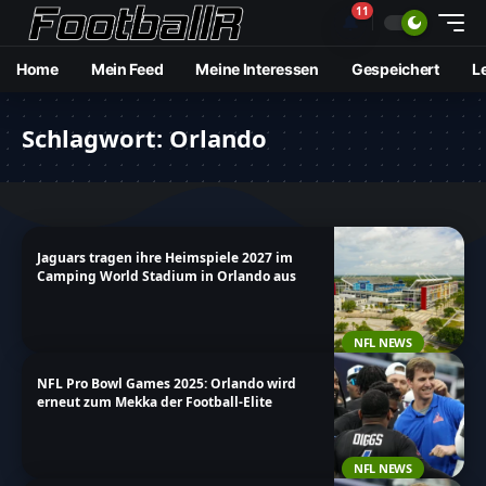
11
🔔
Home
Mein Feed
Meine Interessen
Gespeichert
L
Schlagwort:
Orlando
Jaguars tragen ihre Heimspiele 2027 im
Camping World Stadium in Orlando aus
NFL NEWS
NFL Pro Bowl Games 2025: Orlando wird
erneut zum Mekka der Football-Elite
NFL NEWS