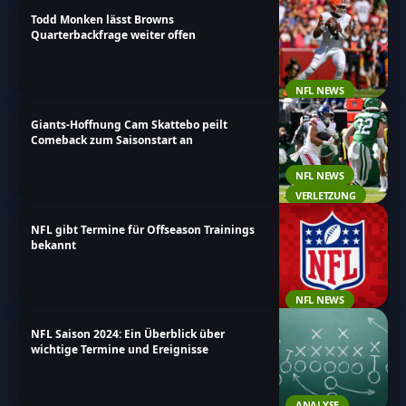
Todd Monken lässt Browns
Quarterbackfrage weiter offen
NFL NEWS
Giants-Hoffnung Cam Skattebo peilt
Comeback zum Saisonstart an
NFL NEWS
VERLETZUNG
NFL gibt Termine für Offseason Trainings
bekannt
NFL NEWS
NFL Saison 2024: Ein Überblick über
wichtige Termine und Ereignisse
ANALYSE