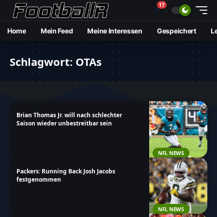
17
🔔
Home
Mein Feed
Meine Interessen
Gespeichert
L
Schlagwort:
OTAs
Brian Thomas Jr. will nach schlechter
Saison wieder unbestreitbar sein
NFL NEWS
Packers: Running Back Josh Jacobs
festgenommen
NFL NEWS