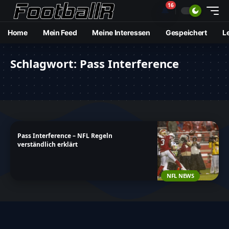
16
🔔
Home
Mein Feed
Meine Interessen
Gespeichert
L
Schlagwort:
Pass Interference
Pass Interference – NFL Regeln
verständlich erklärt
NFL NEWS