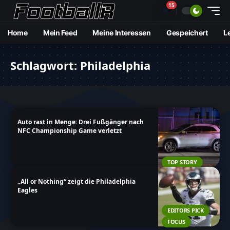
15
🔔
Home
Mein Feed
Meine Interessen
Gespeichert
L
Schlagwort:
Philadelphia
Auto rast in Menge: Drei Fußgänger nach
NFC Championship Game verletzt
TOP STORY
„All or Nothing“ zeigt die Philadelphia
Eagles
EDITORS PICK
FOCUS