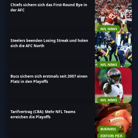
Chiefs sichern sich das First-Round Bye in
und bleibe immer auf dem neuesten Stand!
der AFC
NFL NEWS
Steelers beenden Losing Streak und holen
sich die AFC North
NFL NEWS
Bucs sichern sich erstmals seit 2007 einen
Platz in den Playoffs
NFL NEWS
Tarifvertrag (CBA): Mehr NFL Teams
erreichen die Playoffs
BUSINESS
EDITORS PICK