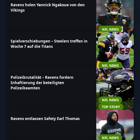
Ravens holen Yannick Ngakoue von den
Geschichten und Statistiken des Teams aus
Vikings
Baltimore!
NFL NEWS
Spielverschiebungen – Steelers treffen in
Woche 7 auf die Titans
NFL NEWS
Polizeibrutalität – Ravens fordern
Inhaftierung der beteiligten
Polizeibeamten
NFL NEWS
TOP STORY
Ravens entlassen Safety Earl Thomas
NFL NEWS