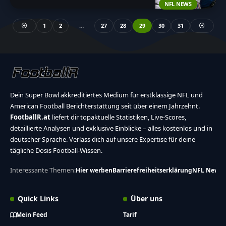
NFL NEWS
1
2
…
27
28
29
30
31
Dein Super Bowl akkreditiertes Medium für erstklassige NFL und
American Football Berichterstattung seit über einem Jahrzehnt.
FootballR.at
liefert dir topaktuelle Statistiken, Live-Scores,
detaillierte Analysen und exklusive Einblicke – alles kostenlos und in
deutscher Sprache. Verlass dich auf unsere Expertise für deine
tägliche Dosis Football-Wissen.
Interessante Themen:
Hier werben
Barrierefreiheitserklärung
NFL News
Quick Links
Über uns
Mein Feed
Tarif