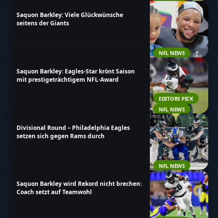
Saquon Barkley: Viele Glückwünsche
seitens der Giants
NFL NEWS
Saquon Barkley: Eagles-Star krönt Saison
mit prestigeträchtigem NFL-Award
EDITORS PICK
NFL NEWS
Divisional Round – Philadelphia Eagles
setzen sich gegen Rams durch
NFL NEWS
Saquon Barkley wird Rekord nicht brechen:
Coach setzt auf Teamwohl