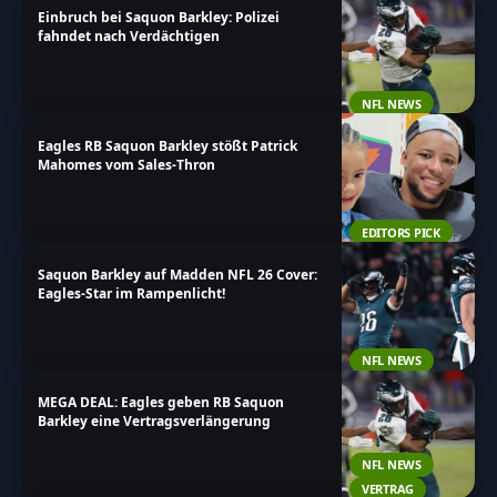
Einbruch bei Saquon Barkley: Polizei
Viel Spaß beim Stöbern!
fahndet nach Verdächtigen
NFL NEWS
Eagles RB Saquon Barkley stößt Patrick
Mahomes vom Sales-Thron
EDITORS PICK
Saquon Barkley auf Madden NFL 26 Cover:
Eagles-Star im Rampenlicht!
NFL NEWS
MEGA DEAL: Eagles geben RB Saquon
Barkley eine Vertragsverlängerung
NFL NEWS
VERTRAG