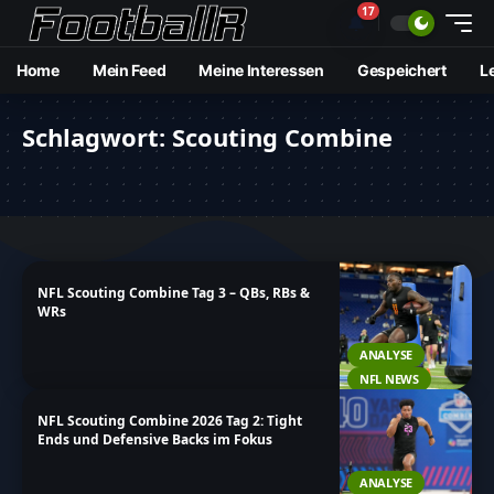
17
🔔
Home
Mein Feed
Meine Interessen
Gespeichert
L
Schlagwort:
Scouting Combine
NFL Scouting Combine Tag 3 – QBs, RBs &
WRs
ANALYSE
NFL NEWS
NFL Scouting Combine 2026 Tag 2: Tight
Ends und Defensive Backs im Fokus
ANALYSE