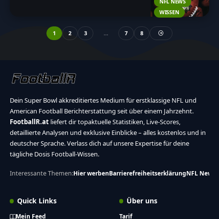
NFL NEWS
WISSEN
1
2
3
…
7
8
Dein Super Bowl akkreditiertes Medium für erstklassige NFL und
American Football Berichterstattung seit über einem Jahrzehnt.
FootballR.at
liefert dir topaktuelle Statistiken, Live-Scores,
detaillierte Analysen und exklusive Einblicke – alles kostenlos und in
deutscher Sprache. Verlass dich auf unsere Expertise für deine
tägliche Dosis Football-Wissen.
Interessante Themen:
Hier werben
Barrierefreiheitserklärung
NFL News
Quick Links
Über uns
Mein Feed
Tarif