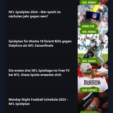
NFL NEWS
NFL Spielplan 2024 – Wer spielt im
nächsten Jahr gegen wen?
ANALYSE
NFL NEWS
Spielplan für Woche 18 fixiert! Bills gegen
Dolphins als NFL Saisonfinale
NFL NEWS
Die ersten drei NFL Spieltage im Free-TV
bei RTL: Diese Spiele erwarten dich
TOP STORY
Monday Night Football Schedule 2023 –
NFL Spielplan