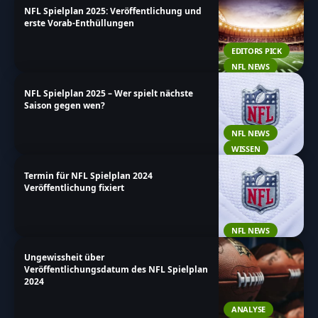
NFL Spielplan 2025: Veröffentlichung und
erste Vorab-Enthüllungen
EDITORS PICK
NFL NEWS
NFL Spielplan 2025 – Wer spielt nächste
Saison gegen wen?
NFL NEWS
WISSEN
Termin für NFL Spielplan 2024
Veröffentlichung fixiert
NFL NEWS
Ungewissheit über
Veröffentlichungsdatum des NFL Spielplan
2024
ANALYSE