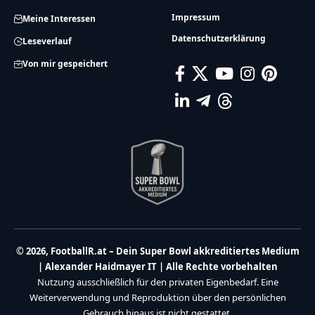
Impressum
Meine Interessen
Datenschutzerklärung
Leseverlauf
Von mir gespeichert
© 2026, FootballR.at – Dein Super Bowl akkreditiertes Medium
| Alexander Haidmayer IT | Alle Rechte vorbehalten
Nutzung ausschließlich für den privaten Eigenbedarf. Eine
Weiterverwendung und Reproduktion über den persönlichen
Gebrauch hinaus ist nicht gestattet.