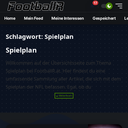
17
🔔
Home
Mein Feed
Meine Interessen
Gespeichert
L
Schlagwort:
Spielplan
Spielplan
Willkommen auf der Übersichtsseite zum Thema
Spielplan bei FootballR.at. Hier findest du eine
umfassende Sammlung aller Artikel, die sich mit dem
Spielplan der NFL befassen. Egal, ob du
Informationen zu den bevorstehenden Spielen, den
Weiterlesen
aktuellen Spielterminen oder den Ergebnissen der
vergangenen Spiele suchst – in dieser Übersicht wirst
du fündig. Bleibe immer auf dem Laufenden und
verpasse kein Spiel mehr!