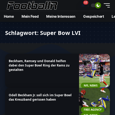
17
🔔
Home
Mein Feed
Meine Interessen
Gespeichert
L
Schlagwort:
Super Bow LVI
Beckham, Ramsey und Donald helfen
dabei den Super Bowl Ring der Rams zu
gestalten
NFL NEWS
Odell Beckham Jr. soll sich im Super Bowl
das Kreuzband gerissen haben
FREE AGENCY