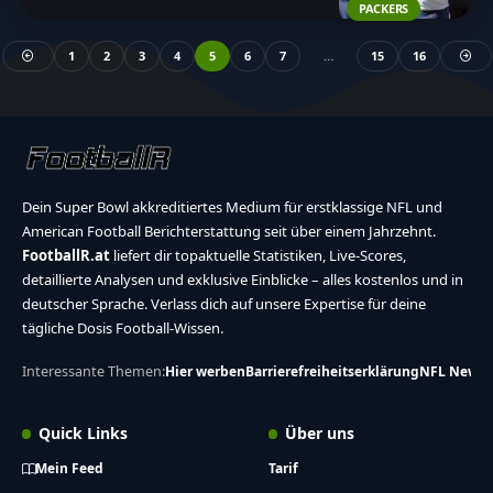
PACKERS
1
2
3
4
5
6
7
…
15
16
Dein Super Bowl akkreditiertes Medium für erstklassige NFL und
American Football Berichterstattung seit über einem Jahrzehnt.
FootballR.at
liefert dir topaktuelle Statistiken, Live-Scores,
detaillierte Analysen und exklusive Einblicke – alles kostenlos und in
deutscher Sprache. Verlass dich auf unsere Expertise für deine
tägliche Dosis Football-Wissen.
Interessante Themen:
Hier werben
Barrierefreiheitserklärung
NFL News
Quick Links
Über uns
Mein Feed
Tarif