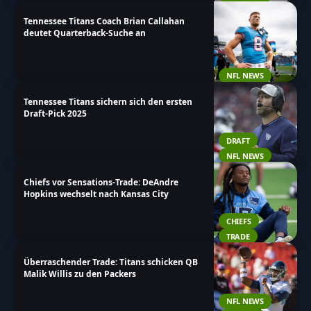
Tennessee Titans Coach Brian Callahan
deutet Quarterback-Suche an
NFL NEWS
Tennessee Titans sichern sich den ersten
Draft-Pick 2025
DRAFT
NFL NEWS
Chiefs vor Sensations-Trade: DeAndre
Hopkins wechselt nach Kansas City
CHIEFS
TRADE
Überraschender Trade: Titans schicken QB
Malik Willis zu den Packers
NFL NEWS