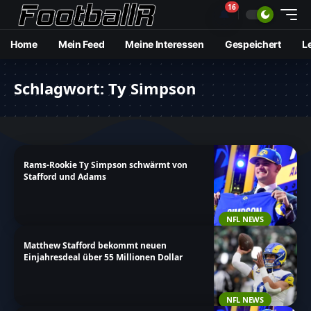
16
🔔
Home
Mein Feed
Meine Interessen
Gespeichert
L
Schlagwort:
Ty Simpson
Rams-Rookie Ty Simpson schwärmt von
Stafford und Adams
NFL NEWS
Matthew Stafford bekommt neuen
Einjahresdeal über 55 Millionen Dollar
NFL NEWS