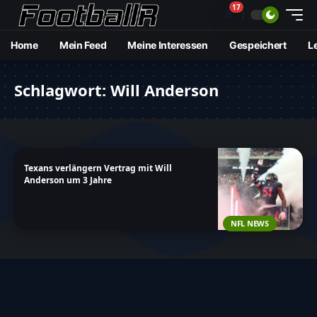
17
🔔
Home
Mein Feed
Meine Interessen
Gespeichert
L
Schlagwort:
Will Anderson
Texans verlängern Vertrag mit Will
Anderson um 3 Jahre
NFL NEWS