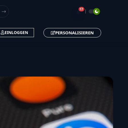
17
🔔
PERSONALISIEREN
EINLOGGEN