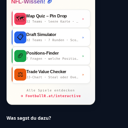
NFL-Wissen! 🏈
Map Quiz – Pin Drop
🗺️
›
32 Teams · leere Karte · km-Wertung
Draft Simulator
📋
›
32 Teams · 7 Runden · Scout-Kommentar
Positions-Finder
🏈
›
7 Fragen · welche Position bist du?
Trade Value Checker
⚖️
›
JJ-Chart · Steal oder Overpay?
Alle Spiele entdecken
→ FootballR.at/interactive
Was sagst du dazu?