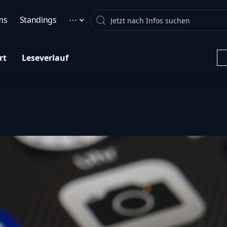
Search
ms
Standings
⋯
rt
Leseverlauf