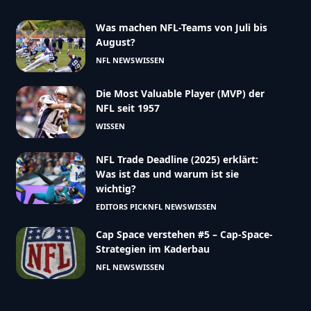
Was machen NFL-Teams von Juli bis
August?
NFL NEWS
WISSEN
Die Most Valuable Player (MVP) der
NFL seit 1957
WISSEN
NFL Trade Deadline (2025) erklärt:
Was ist das und warum ist sie
wichtig?
EDITORS PICK
NFL NEWS
WISSEN
Cap Space verstehen #5 – Cap-Space-
Strategien im Kaderbau
NFL NEWS
WISSEN