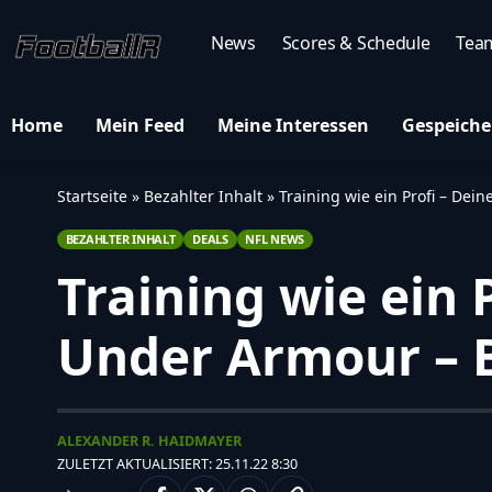
News
Scores & Schedule
Tea
Home
Mein Feed
Meine Interessen
Gespeiche
Startseite
»
Bezahlter Inhalt
»
Training wie ein Profi – De
BEZAHLTER INHALT
DEALS
NFL NEWS
Training wie ein 
Under Armour – 
ALEXANDER R. HAIDMAYER
ZULETZT AKTUALISIERT: 25.11.22 8:30