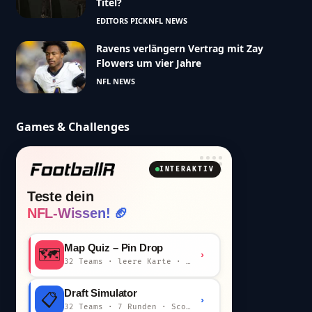
Titel?
EDITORS PICK
NFL NEWS
Ravens verlängern Vertrag mit Zay
Flowers um vier Jahre
NFL NEWS
Games & Challenges
INTERAKTIV
Teste dein
NFL-Wissen! 🏈
Map Quiz – Pin Drop
🗺️
›
32 Teams · leere Karte · km-Wertung
Draft Simulator
📋
›
32 Teams · 7 Runden · Scout-Kommentar