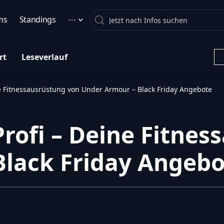
Search
ms
Standings
⋯
rt
Leseverlauf
ine Fitnessausrüstung von Under Armour – Black Friday Angebote
Profi – Deine Fitne
Black Friday Angebo