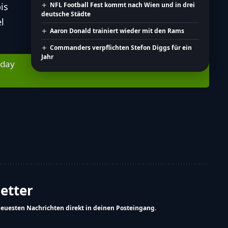
is
NFL Football Fest kommt nach Wien und in drei
deutsche Städte
l
Aaron Donald trainiert wieder mit den Rams
Commanders verpflichten Stefon Diggs für ein
Jahr
nday
letter
neuesten Nachrichten direkt in deinen Posteingang.