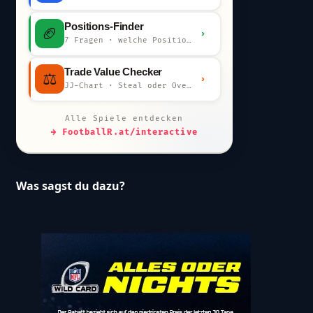
Positions-Finder
🏈
›
7 Fragen · welche Position bist du?
Trade Value Checker
⚖️
›
JJ-Chart · Steal oder Overpay?
Alle Spiele entdecken
→ FootballR.at/interactive
Was sagst du dazu?