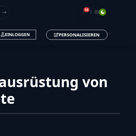
16
🔔
PERSONALISIEREN
EINLOGGEN
ssausrüstung von
te