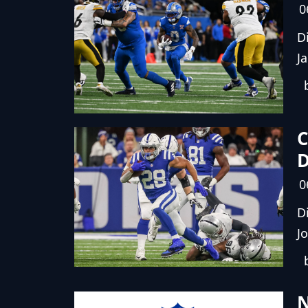
0
D
J
C
D
0
D
J
N