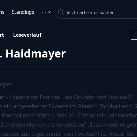
Search
ms
Standings
⋯
rt
Leseverlauf
. Haidmayer
ayer
er
- Experte für Football und Gründer von FootballR.
t ein angesehener Experte im Bereich Football und G
 Footballnachrichten. Seit 2013 ist er mit Leidensch
t sich einen Namen als Experte auf diesem Gebiet ge
Gründer und Eigentümer von FootballR ist Alexander 