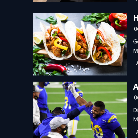
H
0
G
M
A
0
D
M