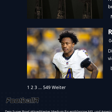
b
R
0
D
v
1
2
3
…
549
Weiter
Dein Super Bowl akkreditiertes Medium für erstklassige NFL und America