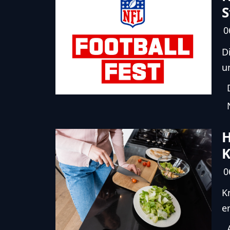
S
0
D
u
H
K
0
K
e