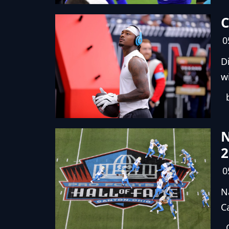
C
0
D
w
N
2
0
N
C