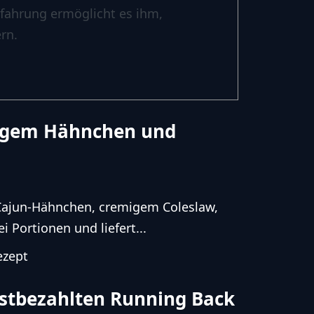
rfahrung ermöglicht es ihm,
rn.
rigem Hähnchen und
 Cajun-Hähnchen, cremigem Coleslaw,
 Portionen und liefert...
ezept
stbezahlten Running Back