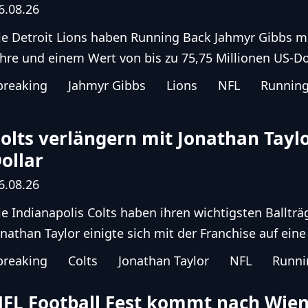
6.08.26
ie Detroit Lions haben Running Back Jahmyr Gibbs mi
ahre und einem Wert von bis zu 75,75 Millionen US-Dol
breaking
Jahmyr Gibbs
Lions
NFL
Running
olts verlängern mit Jonathan Taylo
ollar
6.08.26
ie Indianapolis Colts haben ihren wichtigsten Balltr
onathan Taylor einigte sich mit der Franchise auf eine 
breaking
Colts
Jonathan Taylor
NFL
Runni
FL Football Fest kommt nach Wien 