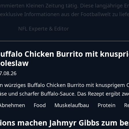
ommierten Kleinen Zeitung tätig. Diese langjährige E
 exklusive Informationen aus der Footballwelt zu liefe
NFL Experte & Editor
uffalo Chicken Burrito mit knusp
oleslaw
7.08.26
in würziges Buffalo Chicken Burrito mit knusprigem
äse und scharfer Buffalo-Sauce. Das Rezept ergibt zwei
Abnehmen
Food
Muskelaufbau
Protein
R
ions machen Jahmyr Gibbs zum be