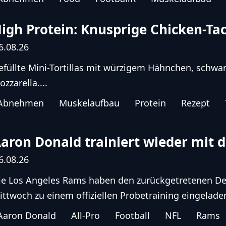
igh Protein: Knusprige Chicken-T
6.08.26
efüllte Mini-Tortillas mit würzigem Hähnchen, sch
ozzarella....
Abnehmen
Muskelaufbau
Protein
Rezept
aron Donald trainiert wieder mit
6.08.26
ie Los Angeles Rams haben den zurückgetretenen De
ittwoch zu einem offiziellen Probetraining eingeladen
Aaron Donald
All-Pro
Football
NFL
Rams