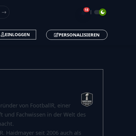
18
🔔
PERSONALISIEREN
EINLOGGEN
ründer von FootballR, einer
aft und Fachwissen in der Welt des
macht.
R. Haidmayer seit 2006 auch als