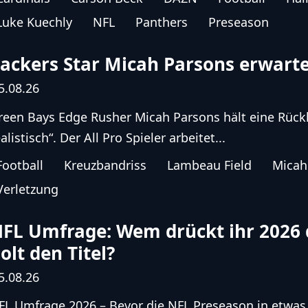
Luke Kuechly
NFL
Panthers
Preseason
ackers Star Micah Parsons erwart
5.08.26
reen Bays Edge Rusher Micah Parsons hält eine Rückk
alistisch“. Der All Pro Spieler arbeitet...
Football
Kreuzbandriss
Lambeau Field
Micah
Verletzung
FL Umfrage: Wem drückt ihr 2026
olt den Titel?
5.08.26
FL Umfrage 2026 – Bevor die NFL Preseason in etwas 