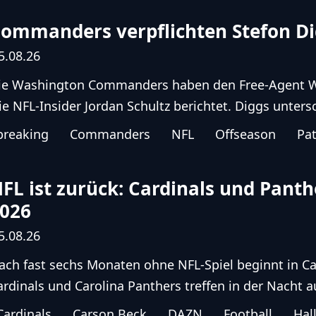
ommanders verpflichten Stefon Dig
5.08.26
ie Washington Commanders haben den Free-Agent Wid
ie NFL-Insider Jordan Schultz berichtet. Diggs untersc
breaking
Commanders
NFL
Offseason
Pat
FL ist zurück: Cardinals und Panth
026
5.08.26
ach fast sechs Monaten ohne NFL-Spiel beginnt in Ca
ardinals und Carolina Panthers treffen in der Nacht auf
Cardinals
Carson Beck
DAZN
Football
Hal