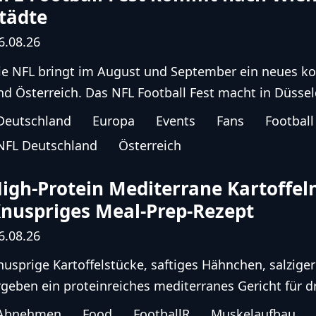
tädte
6.08.26
ie NFL bringt im August und September ein neues k
nd Österreich. Das NFL Football Fest macht in Düsseld
Deutschland
Europa
Events
Fans
Football
NFL Deutschland
Österreich
igh-Protein Mediterrane Kartoffel
nuspriges Meal-Prep-Rezept
6.08.26
nusprige Kartoffelstücke, saftiges Hähnchen, salziger
rgeben ein proteinreiches mediterranes Gericht für dr
Abnehmen
Food
FootballR
Muskelaufbau