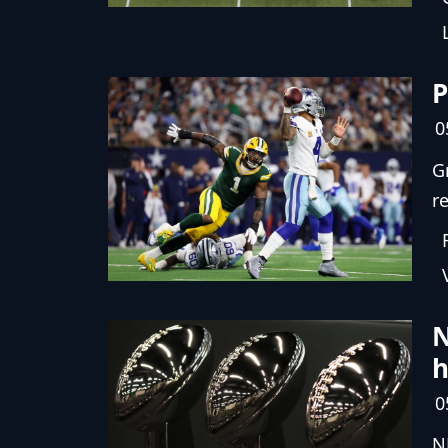
P
0
G
re
N
h
0
N