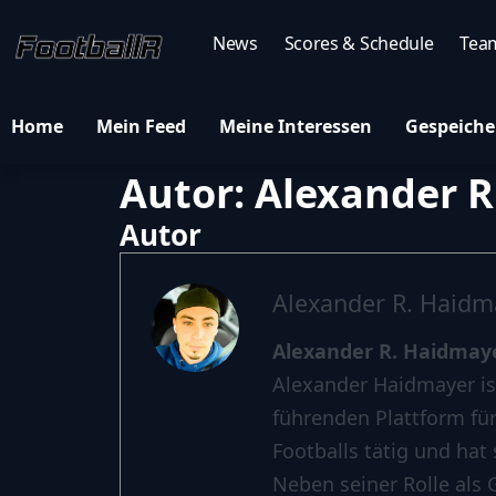
News
Scores & Schedule
Tea
Home
Mein Feed
Meine Interessen
Gespeiche
Autor:
Alexander R
Autor
Alexander R. Haidm
Alexander R. Haidmay
Alexander Haidmayer is
führenden Plattform für
Footballs tätig und ha
Neben seiner Rolle als 