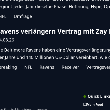
eginnt jedes Jahr dieselbe Phase: Hoffnung, Hype, Op
NFL
Umfrage
avens verlängern Vertrag mit Zay 
4.08.26
ie Baltimore Ravens haben eine Vertragsverlängerun
ier Jahre und 140 Millionen US-Dollar vereinbart, wie 
breaking
NFL
Ravens
Receiver
Vertragsve
Quick Link
Mein Feed
n Football Berichterstattung seit