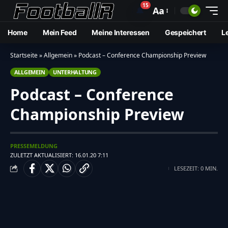
15
🔔
Aa
Home
Mein Feed
Meine Interessen
Gespeichert
L
Startseite
»
Allgemein
»
Podcast – Conference Championship Preview
ALLGEMEIN
UNTERHALTUNG
Podcast – Conference
Championship Preview
PRESSEMELDUNG
ZULETZT AKTUALISIERT: 16.01.20 7:11
LESEZEIT: 0 MIN.