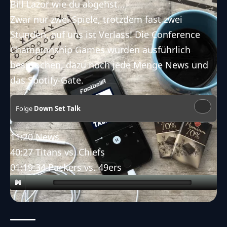
Bill Lazor wie du abgehst…
Zwar nur zwei Spiele, trotzdem fast zwei
Stunden, auf uns ist Verlass! Die Conference
Championship Games wurden ausführlich
besprochen, dazu noch jede Menge News und
das Spotify-Gate.
Folge
Down Set Talk
11:20 News
40:27 Titans vs. Chiefs
01:19:34 Packers vs. 49ers